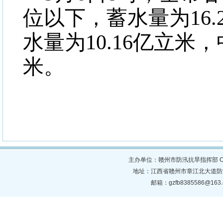
位以下
，
蓄水量
为
16.
水量为
10.16
亿
立米，
米。
主办单位：赣州市防汛抗旱指挥部 Copyright ©
地址：江西省赣州市章江北大道防汛抗旱
邮箱：gzfb8385586@16