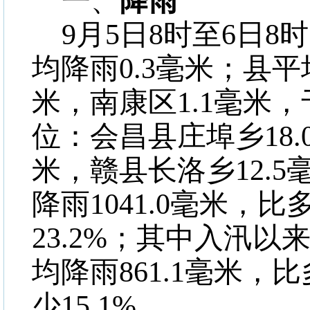
一、
降雨
9
月
5
日
8
时至
6
日
8
时
均降雨
0.3
毫米；县平
米，南康区
1.1
毫米，
位：会昌县庄埠乡
18.
米，赣县长洛乡
12.5
降雨
1041.0
毫米，比
23.2%
；其中入汛以
均降雨
861.1
毫米，比
少
15.1%
。