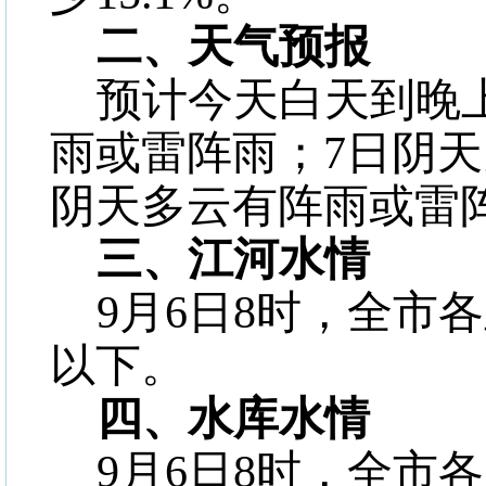
二、
天气预报
预计今天白天到晚
雨或雷阵雨；
7
日阴天
阴天多云有阵雨或雷
三、江河水情
9
月
6
日
8
时，全市各
以下。
四、
水库水情
9
月
6
日
8
时，
全市各